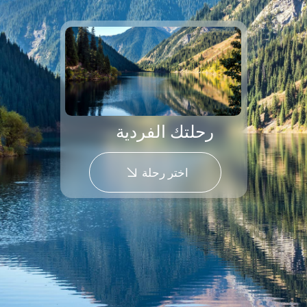
+ 000 7
+ 000 2
22
عامًا من الخبرة
رحلات مصممة
مسافر
كجزء من مجموعة
ومنفذة
فعاليات
ولوجستيات تعمل
في آسيا الوسطى
مشغل رحلات واردة مرخّص في كازاخستان (رقم
22012344)
عضو في جمعية السياحة في كازاخستان
مشارك منتظم في أبرز المعارض السياحية الدولية
بالتعاون مع المنظمة الحكومية السياحية
حاصل على علامة الجودة من المنظمة الحكومية
السياحية كازاخ توريزم ، بما في ذلك التميّز في فئتي
الجودة والسياحة الحلال
فريق عمليات واستجابة للطوارئ ذو خبرة