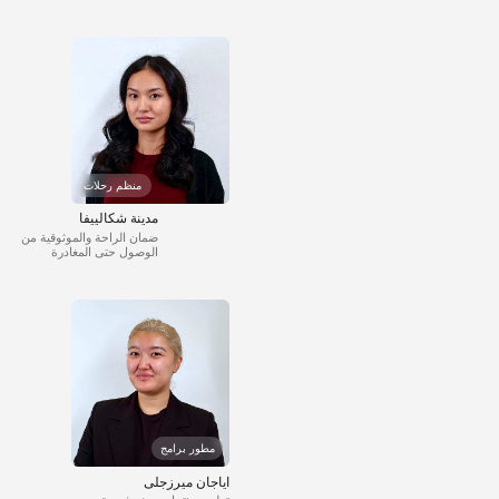
منظم رحلات
مدينة شكالييفا
ضمان الراحة والموثوقية من
الوصول حتى المغادرة
مطور برامج
اياجان ميرزجلى