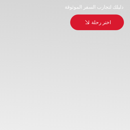
لماذا كازاخستان -
ولماذا مع ايزي تورز؟