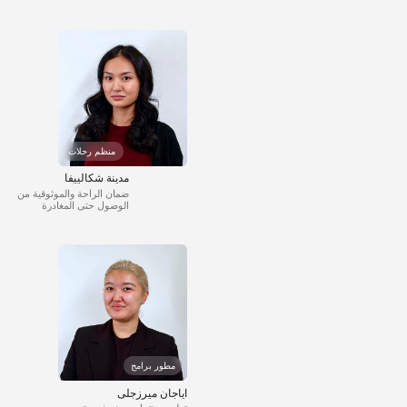
منظم رحلات
مدينة شكالييفا
ضمان الراحة والموثوقية من
الوصول حتى المغادرة
مطور برامج
اياجان ميرزجلى