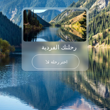
+ 000 7
+ 000 2
22
عامًا من الخبرة
رحلات مصممة
مسافر
كجزء من مجموعة
ومنفذة
فعاليات
ولوجستيات تعمل
في آسيا الوسطى
مشغل رحلات واردة مرخّص في كازاخستان (رقم
22012344)
عضو في جمعية السياحة في كازاخستان
مشارك منتظم في أبرز المعارض السياحية الدولية
بالتعاون مع المنظمة الحكومية السياحية
حاصل على علامة الجودة من المنظمة الحكومية
السياحية كازاخ توريزم ، بما في ذلك التميّز في فئتي
الجودة والسياحة الحلال
فريق عمليات واستجابة للطوارئ ذو خبرة