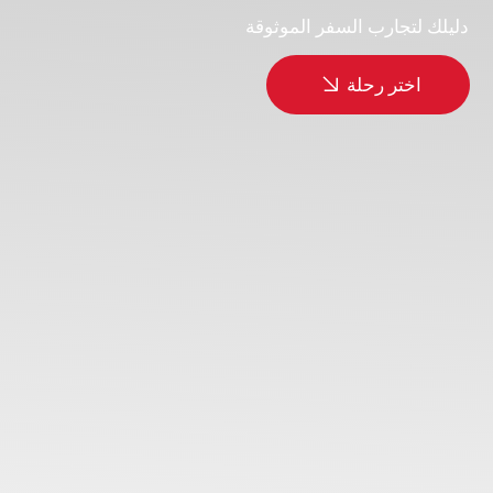
لماذا كازاخستان -
ولماذا مع ايزي تورز؟